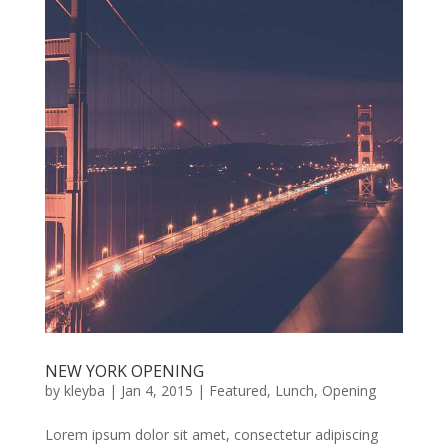
NEW YORK OPENING
by
kleyba
|
Jan 4, 2015
|
Featured
,
Lunch
,
Opening
Lorem ipsum dolor sit amet, consectetur adipiscing