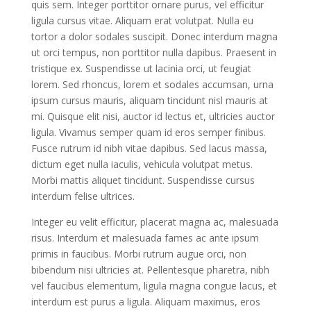
quis sem. Integer porttitor ornare purus, vel efficitur
ligula cursus vitae. Aliquam erat volutpat. Nulla eu
tortor a dolor sodales suscipit. Donec interdum magna
ut orci tempus, non porttitor nulla dapibus. Praesent in
tristique ex. Suspendisse ut lacinia orci, ut feugiat
lorem. Sed rhoncus, lorem et sodales accumsan, urna
ipsum cursus mauris, aliquam tincidunt nisl mauris at
mi. Quisque elit nisi, auctor id lectus et, ultricies auctor
ligula. Vivamus semper quam id eros semper finibus.
Fusce rutrum id nibh vitae dapibus. Sed lacus massa,
dictum eget nulla iaculis, vehicula volutpat metus.
Morbi mattis aliquet tincidunt. Suspendisse cursus
interdum felise ultrices.
Integer eu velit efficitur, placerat magna ac, malesuada
risus. Interdum et malesuada fames ac ante ipsum
primis in faucibus. Morbi rutrum augue orci, non
bibendum nisi ultricies at. Pellentesque pharetra, nibh
vel faucibus elementum, ligula magna congue lacus, et
interdum est purus a ligula. Aliquam maximus, eros