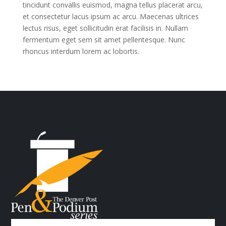
tincidunt convallis euismod, magna tellus placerat arcu,
et consectetur lacus ipsum ac arcu. Maecenas ultrices
lectus risus, eget sollicitudin erat facilisis in. Nullam
fermentum eget sem sit amet pellentesque. Nunc
rhoncus interdum lorem ac lobortis.