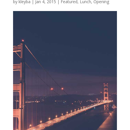
by
kleyba
|
Jan 4, 2015
|
Featured
,
Lunch
,
Opening