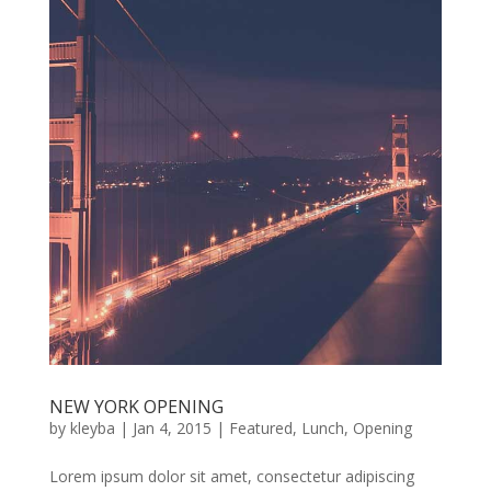
NEW YORK OPENING
by
kleyba
|
Jan 4, 2015
|
Featured
,
Lunch
,
Opening
Lorem ipsum dolor sit amet, consectetur adipiscing